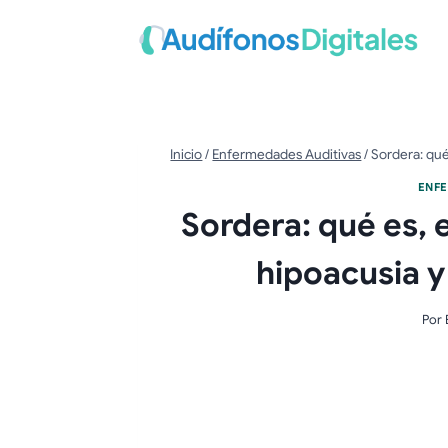
Saltar
al
contenido
Inicio
/
Enfermedades Auditivas
/
Sordera: qué
ENFE
Sordera: qué es, e
hipoacusia 
Por