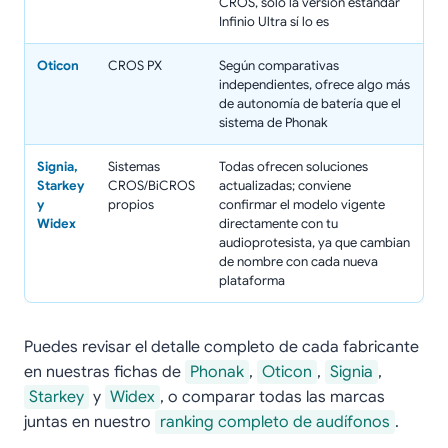
CROS, solo la versión estándar
Infinio Ultra sí lo es
Oticon
CROS PX
Según comparativas
independientes, ofrece algo más
de autonomía de batería que el
sistema de Phonak
Signia,
Sistemas
Todas ofrecen soluciones
Starkey
CROS/BiCROS
actualizadas; conviene
y
propios
confirmar el modelo vigente
Widex
directamente con tu
audioprotesista, ya que cambian
de nombre con cada nueva
plataforma
Puedes revisar el detalle completo de cada fabricante
en nuestras fichas de
Phonak
,
Oticon
,
Signia
,
Starkey
y
Widex
, o comparar todas las marcas
juntas en nuestro
ranking completo de audífonos
.