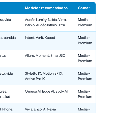
Modelos recomendados
Gama*
a, vida
Audéo Lumity, Naída, Virto,
Media –
Infinio, Audéo Infinio Ultra
Premium
al, pérdida
Intent, Verit, Xceed
Media –
Premium
nitus
Allure, Moment, SmartRIC
Media –
Premium
eto, vida
Styletto IX, Motion SP IX,
Media –
Active Pro IX
Premium
ores,
Omega AI, Edge AI, Evolv AI
Media –
 salud
Premium
 iPhone,
Vivia, Enzo IA, Nexia
Media –