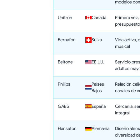
modelos co
Unitron
Canadá
Primera vez,
presupuesto
Bernafon
Suiza
Vida activa, 
musical
Beltone
EE.UU.
Servicio pres
adultos may
Philips
Países
Relación cal
Bajos
canales de 
GAES
España
Cercanía, se
integral
Hansaton
Alemania
Diseño alem
diversidad d