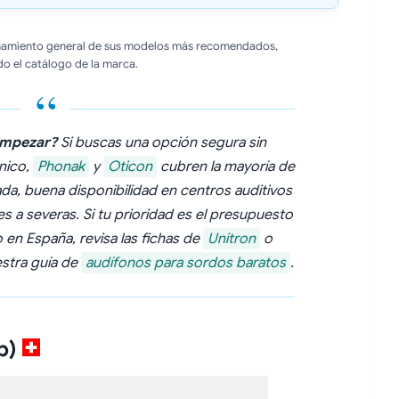
onamiento general de sus modelos más recomendados,
do el catálogo de la marca.
empezar?
Si buscas una opción segura sin
cnico,
Phonak
y
Oticon
cubren la mayoría de
ada, buena disponibilidad en centros auditivos
s a severas. Si tu prioridad es el presupuesto
 en España, revisa las fichas de
Unitron
o
estra guía de
audífonos para sordos baratos
.
p)