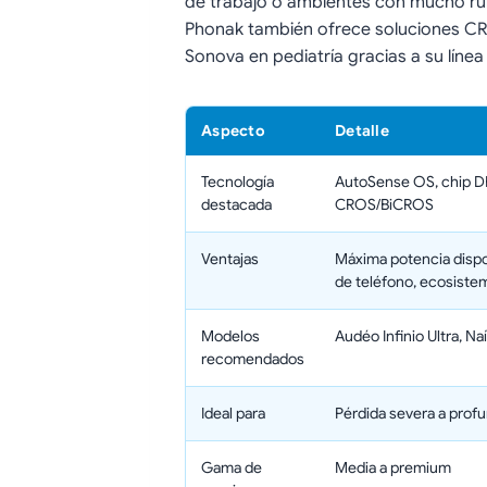
de trabajo o ambientes con mucho rui
Phonak también ofrece soluciones CR
Sonova en pediatría gracias a su línea
Aspecto
Detalle
Tecnología
AutoSense OS, chip DE
destacada
CROS/BiCROS
Ventajas
Máxima potencia dispo
de teléfono, ecosiste
Modelos
Audéo Infinio Ultra, Naí
recomendados
Ideal para
Pérdida severa a profun
Gama de
Media a premium