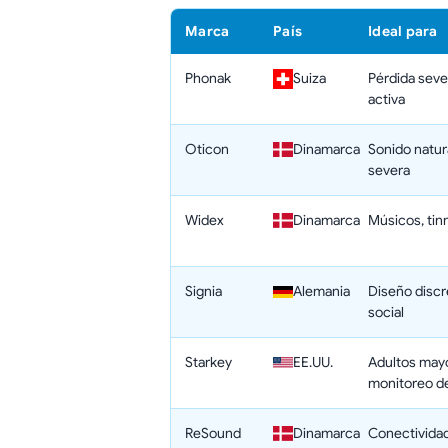
Marca
País
Ideal para
Phonak
Suiza
Pérdida sever
activa
Oticon
Dinamarca
Sonido natur
severa
Widex
Dinamarca
Músicos, tin
Signia
Alemania
Diseño discr
social
Starkey
EE.UU.
Adultos may
monitoreo de
ReSound
Dinamarca
Conectividad