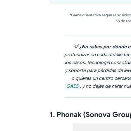
*Gama orientativa según el posici
no de to
💡
¿No sabes por dónde 
profundizar en cada detalle té
los casos: tecnología consolid
y soporte para pérdidas de leve
o quieres un centro cercano
GAES
, y no dejes de mirar nu
1. Phonak (Sonova Grou