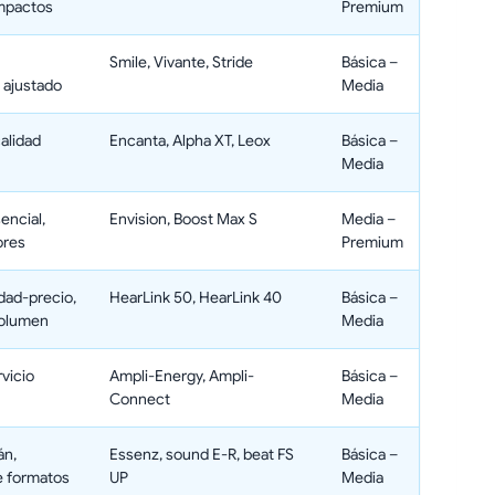
mpactos
Premium
Smile, Vivante, Stride
Básica –
 ajustado
Media
calidad
Encanta, Alpha XT, Leox
Básica –
Media
encial,
Envision, Boost Max S
Media –
ores
Premium
idad-precio,
HearLink 50, HearLink 40
Básica –
volumen
Media
rvicio
Ampli-Energy, Ampli-
Básica –
Connect
Media
án,
Essenz, sound E-R, beat FS
Básica –
e formatos
UP
Media