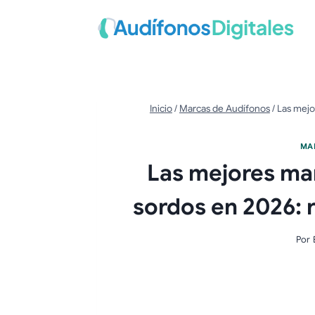
Saltar
al
contenido
Inicio
/
Marcas de Audífonos
/
Las mejo
MA
Las mejores ma
sordos en 2026: r
Por