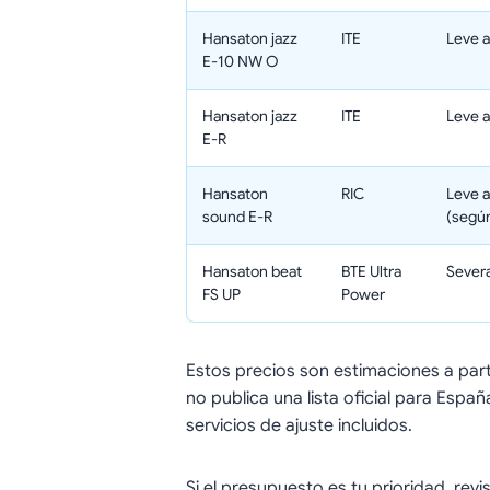
Hansaton jazz
ITE
Leve 
E-10 NW O
Hansaton jazz
ITE
Leve a
E-R
Hansaton
RIC
Leve a
sound E-R
(segú
Hansaton beat
BTE Ultra
Severa
FS UP
Power
Estos precios son estimaciones a part
no publica una lista oficial para Españ
servicios de ajuste incluidos.
Si el presupuesto es tu prioridad, rev