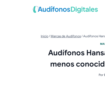
Saltar
al
contenido
Inicio
/
Marcas de Audífonos
/
Audífonos Hans
MA
Audífonos Hans
menos conocid
Por