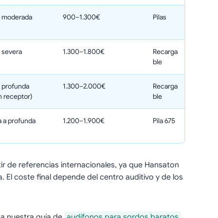
a moderada
900–1.300€
Pilas
 severa
1.300–1.800€
Recarga
ble
 profunda
1.300–2.000€
Recarga
n receptor)
ble
 a profunda
1.200–1.900€
Pila 675
ir de referencias internacionales, ya que Hansaton
a. El coste final depende del centro auditivo y de los
isa nuestra guía de
audífonos para sordos baratos