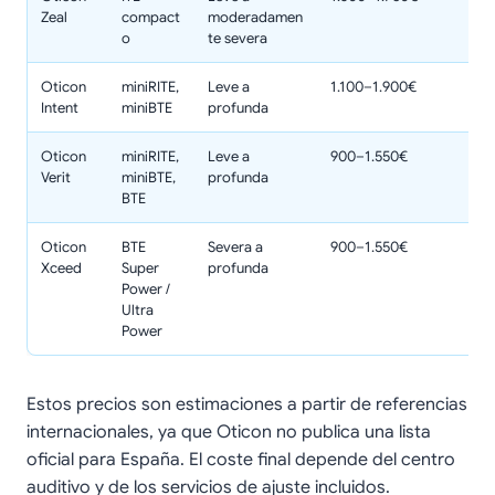
Zeal
compact
moderadamen
o
te severa
Oticon
miniRITE,
Leve a
1.100–1.900€
Intent
miniBTE
profunda
Oticon
miniRITE,
Leve a
900–1.550€
Verit
miniBTE,
profunda
BTE
Oticon
BTE
Severa a
900–1.550€
Xceed
Super
profunda
Power /
Ultra
Power
Estos precios son estimaciones a partir de referencias
internacionales, ya que Oticon no publica una lista
oficial para España. El coste final depende del centro
auditivo y de los servicios de ajuste incluidos.