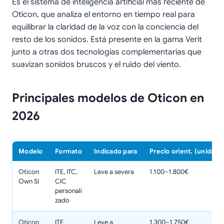
Es el sistema de inteligencia artificial más reciente de
Oticon, que analiza el entorno en tiempo real para
equilibrar la claridad de la voz con la conciencia del
resto de los sonidos. Está presente en la gama Verit
junto a otras dos tecnologías complementarias que
suavizan sonidos bruscos y el ruido del viento.
Principales modelos de Oticon en
2026
Modelo
Formato
Indicado para
Precio orient. (unidad)
Oticon
ITE, ITC,
Leve a severa
1.100–1.800€
Own SI
CIC
personali
zado
Oticon
ITE
Leve a
1.300–1.750€