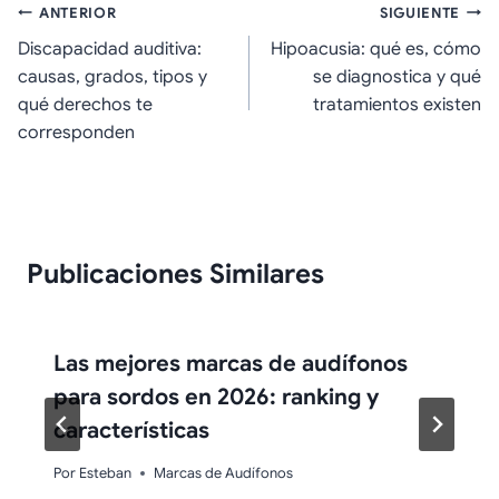
Navegación
ANTERIOR
SIGUIENTE
Discapacidad auditiva:
Hipoacusia: qué es, cómo
de
causas, grados, tipos y
se diagnostica y qué
entradas
qué derechos te
tratamientos existen
corresponden
Publicaciones Similares
Las mejores marcas de audífonos
para sordos en 2026: ranking y
características
Por
Esteban
Marcas de Audífonos